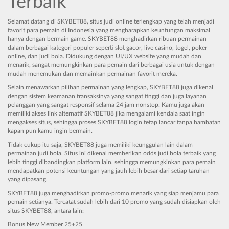
Terbaik
Selamat datang di SKYBET88, situs judi online terlengkap yang telah menjadi
favorit para pemain di Indonesia yang mengharapkan keuntungan maksimal
hanya dengan bermain game. SKYBET88 menghadirkan ribuan permainan
dalam berbagai kategori populer seperti slot gacor, live casino, togel, poker
online, dan judi bola. Didukung dengan UI/UX website yang mudah dan
menarik, sangat memungkinkan para pemain dari berbagai usia untuk dengan
mudah menemukan dan memainkan permainan favorit mereka.
Selain menawarkan pilihan permainan yang lengkap, SKYBET88 juga dikenal
dengan sistem keamanan transaksinya yang sangat tinggi dan juga layanan
pelanggan yang sangat responsif selama 24 jam nonstop. Kamu juga akan
memiliki akses link alternatif SKYBET88 jika mengalami kendala saat ingin
mengakses situs, sehingga proses SKYBET88 login tetap lancar tanpa hambatan
kapan pun kamu ingin bermain.
Tidak cukup itu saja, SKYBET88 juga memiliki keunggulan lain dalam
permainan judi bola. Situs ini dikenal memberikan odds judi bola terbaik yang
lebih tinggi dibandingkan platform lain, sehingga memungkinkan para pemain
mendapatkan potensi keuntungan yang jauh lebih besar dari setiap taruhan
yang dipasang.
SKYBET88 juga menghadirkan promo-promo menarik yang siap menjamu para
pemain setianya. Tercatat sudah lebih dari 10 promo yang sudah disiapkan oleh
situs SKYBET88, antara lain:
Bonus New Member 25+25