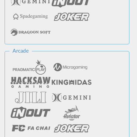
Arcade