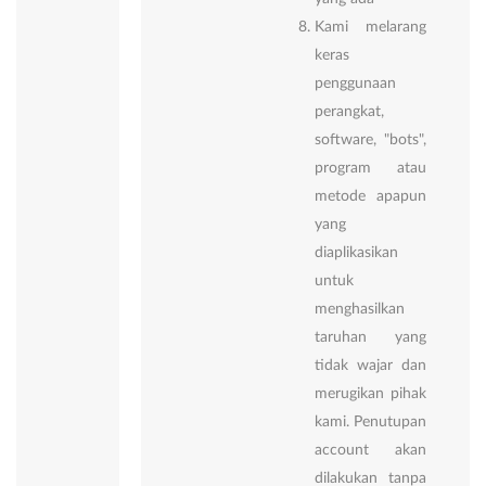
Kami melarang
keras
penggunaan
perangkat,
software, "bots",
program atau
metode apapun
yang
diaplikasikan
untuk
menghasilkan
taruhan yang
tidak wajar dan
merugikan pihak
kami. Penutupan
account akan
dilakukan tanpa