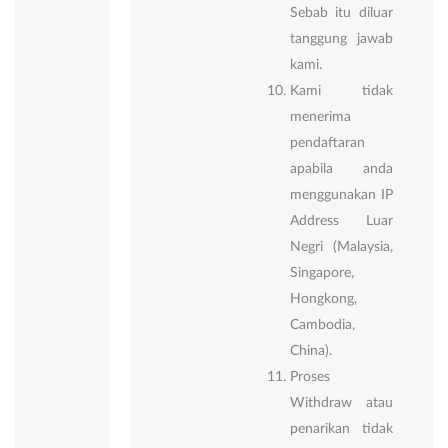
Sebab itu diluar
tanggung jawab
kami.
Kami tidak
menerima
pendaftaran
apabila anda
menggunakan IP
Address Luar
Negri (Malaysia,
Singapore,
Hongkong,
Cambodia,
China).
Proses
Withdraw atau
penarikan tidak