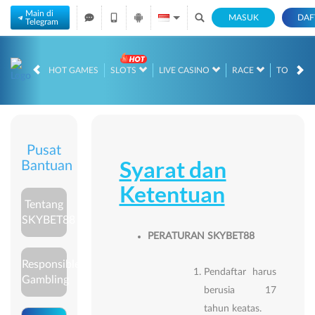
Main di
MASUK
DAF
Telegram
HOT GAMES
SLOTS
LIVE CASINO
RACE
TOGEL
Pusat
Syarat dan
Bantuan
Ketentuan
Tentang
SKYBET88
PERATURAN SKYBET88
Responsible
Pendaftar harus
Gambling
berusia 17
tahun keatas.