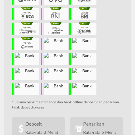
* Selama bank maintenance dan bank offline deposit dan penarikan
tidak dapat diproses
Deposit
Penarikan
Rata-rata 3 Menit
Rata-rata 5 Menit