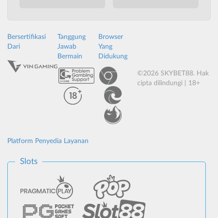
Bersertifikasi
Tanggung
Browser
Dari
Jawab
Yang
Bermain
Didukung
©2026 SKYBET88. Hak
cipta dilindungi | 18+
Platform Penyedia Layanan
Slots