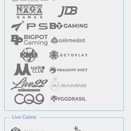
Live Casino