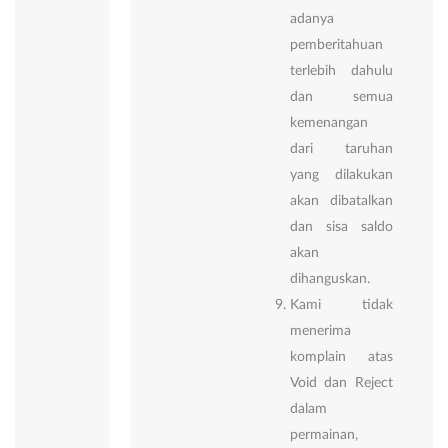
adanya
pemberitahuan
terlebih dahulu
dan semua
kemenangan
dari taruhan
yang dilakukan
akan dibatalkan
dan sisa saldo
akan
dihanguskan.
Kami tidak
menerima
komplain atas
Void dan Reject
dalam
permainan,