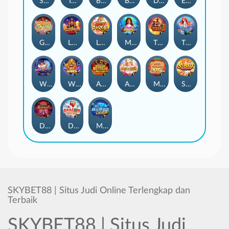
Sugar Candy Bonanza
Treasures of Olympus 1000
BREAK THE BANK
BUNNY VIP NIGHT
DIAMOND KING
EYES OF RA
GOLDEN FORTUNE HORSE
LADY OF RA
LUCKY TIGER
MAGIC PEARLS
THE BIG THE FAT THE UGLY
TIDES OF FORTUNE
WHITE ELEPHANT
WILD MINER
AFRICAN BUFFALO 5000
APHRODITE’S BLESSING
MEGA FORTUNE OX
SUSHI RUSH
DRACULA’S CASTLE BANQUET
DRAGON FORTUNE
MR DIAMOND DELUXE
SKYBET88 | Situs Judi Online Terlengkap dan
Terbaik
SKYBET88 | Situs Judi