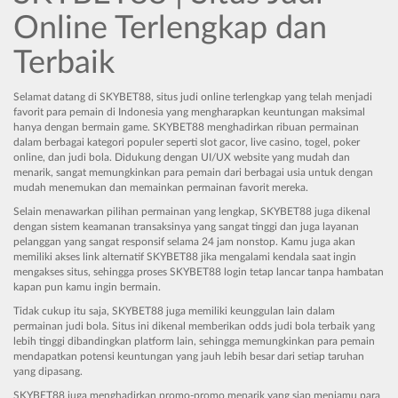
Online Terlengkap dan
Terbaik
Selamat datang di SKYBET88, situs judi online terlengkap yang telah menjadi
favorit para pemain di Indonesia yang mengharapkan keuntungan maksimal
hanya dengan bermain game. SKYBET88 menghadirkan ribuan permainan
dalam berbagai kategori populer seperti slot gacor, live casino, togel, poker
online, dan judi bola. Didukung dengan UI/UX website yang mudah dan
menarik, sangat memungkinkan para pemain dari berbagai usia untuk dengan
mudah menemukan dan memainkan permainan favorit mereka.
Selain menawarkan pilihan permainan yang lengkap, SKYBET88 juga dikenal
dengan sistem keamanan transaksinya yang sangat tinggi dan juga layanan
pelanggan yang sangat responsif selama 24 jam nonstop. Kamu juga akan
memiliki akses link alternatif SKYBET88 jika mengalami kendala saat ingin
mengakses situs, sehingga proses SKYBET88 login tetap lancar tanpa hambatan
kapan pun kamu ingin bermain.
Tidak cukup itu saja, SKYBET88 juga memiliki keunggulan lain dalam
permainan judi bola. Situs ini dikenal memberikan odds judi bola terbaik yang
lebih tinggi dibandingkan platform lain, sehingga memungkinkan para pemain
mendapatkan potensi keuntungan yang jauh lebih besar dari setiap taruhan
yang dipasang.
SKYBET88 juga menghadirkan promo-promo menarik yang siap menjamu para