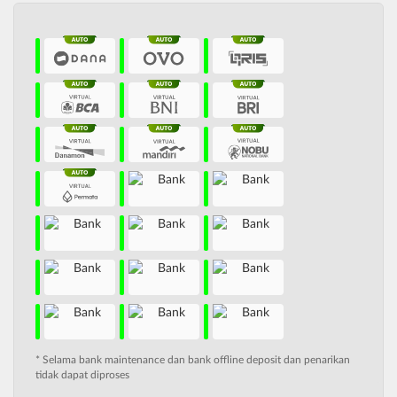
* Selama bank maintenance dan bank offline deposit dan penarikan
tidak dapat diproses