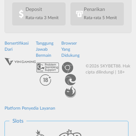
Deposit
Penarikan
Rata-rata 3 Menit
Rata-rata 5 Menit
Bersertifikasi
Tanggung
Browser
Dari
Jawab
Yang
Bermain
Didukung
©2026 SKYBET88. Hak
cipta dilindungi | 18+
Platform Penyedia Layanan
Slots