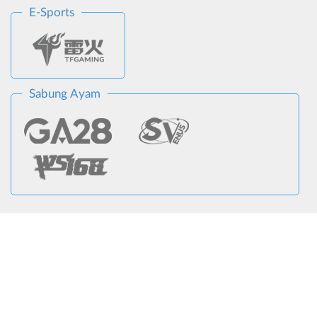
E-Sports
Sabung Ayam