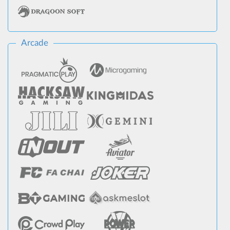
Arcade