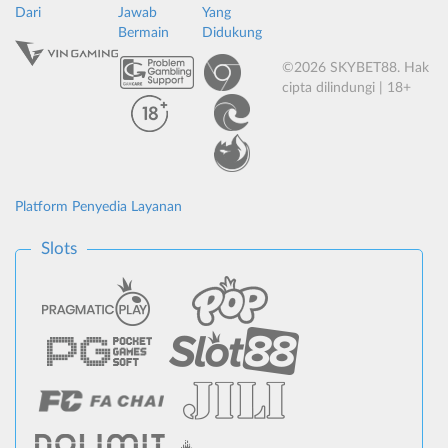
Dari
Jawab
Yang
Bermain
Didukung
©2026 SKYBET88. Hak
cipta dilindungi | 18+
Platform Penyedia Layanan
Slots