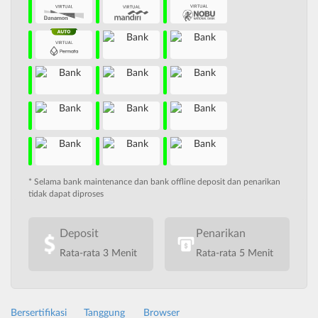
* Selama bank maintenance dan bank offline deposit dan penarikan
tidak dapat diproses
Deposit
Penarikan
Rata-rata 3 Menit
Rata-rata 5 Menit
Bersertifikasi
Tanggung
Browser