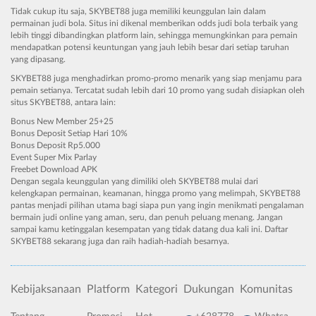
Tidak cukup itu saja, SKYBET88 juga memiliki keunggulan lain dalam
permainan judi bola. Situs ini dikenal memberikan odds judi bola terbaik yang
lebih tinggi dibandingkan platform lain, sehingga memungkinkan para pemain
mendapatkan potensi keuntungan yang jauh lebih besar dari setiap taruhan
yang dipasang.
SKYBET88 juga menghadirkan promo-promo menarik yang siap menjamu para
pemain setianya. Tercatat sudah lebih dari 10 promo yang sudah disiapkan oleh
situs SKYBET88, antara lain:
Bonus New Member 25+25
Bonus Deposit Setiap Hari 10%
Bonus Deposit Rp5.000
Event Super Mix Parlay
Freebet Download APK
Dengan segala keunggulan yang dimiliki oleh SKYBET88 mulai dari
kelengkapan permainan, keamanan, hingga promo yang melimpah, SKYBET88
pantas menjadi pilihan utama bagi siapa pun yang ingin menikmati pengalaman
bermain judi online yang aman, seru, dan penuh peluang menang. Jangan
sampai kamu ketinggalan kesempatan yang tidak datang dua kali ini. Daftar
SKYBET88 sekarang juga dan raih hadiah-hadiah besarnya.
Kebijaksanaan
Platform
Kategori
Dukungan
Komunitas