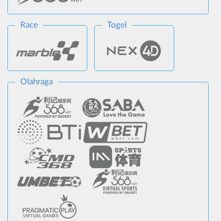
Race
Togel
Olahraga