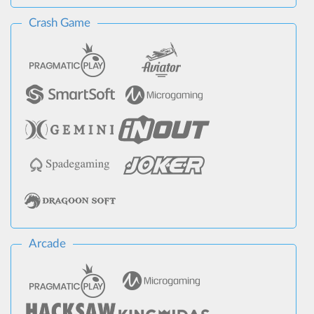
Crash Game
Arcade