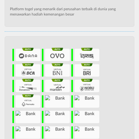
Platform togel yang menarik dari perusahan terbaik di dunia yang
menawarkan hadiah kemenangan besar