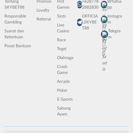
Tentang
Promosi
Hot
+628778
Whatsa
SKYBET88
Games
2882830
pp
Loyalty
Responsible
Slots
OFFICIA
Instagra
Referral
Gambling
LSKYBE
m
Live
T88
Syarat dan
Casino
Telegra
Ketentuan
m
Race
Pusat Bantuan
Togel
Olahraga
Crash
Game
Arcade
Poker
E-Sports
Sabung
Ayam