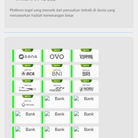
Platform togel yang menarik dari perusahan terbaik di dunia yang
menawarkan hadiah kemenangan besar