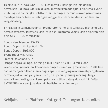
Tidak cukup itu saja, SKYBET88 juga memiliki keunggulan lain dalam
permainan judi bola. Situs ini dikenal memberikan odds judi bola terbaik yang
lebih tinggi dibandingkan platform lain, sehingga memungkinkan para pemain
mendapatkan potensi keuntungan yang jauh lebih besar dari setiap taruhan
yang dipasang.
SKYBET88 juga menghadirkan promo-promo menarik yang siap menjamu para
pemain setianya. Tercatat sudah lebih dari 10 promo yang sudah disiapkan oleh
situs SKYBET88, antara lain:
Bonus New Member 25+25
Bonus Deposit Setiap Hari 10%
Bonus Deposit Rp5.000
Event Super Mix Parlay
Freebet Download APK
Dengan segala keunggulan yang dimiliki oleh SKYBET88 mulai dari
kelengkapan permainan, keamanan, hingga promo yang melimpah, SKYBET88
pantas menjadi pilihan utama bagi siapa pun yang ingin menikmati pengalaman
bermain judi online yang aman, seru, dan penuh peluang menang. Jangan
sampai kamu ketinggalan kesempatan yang tidak datang dua kali ini. Daftar
SKYBET88 sekarang juga dan raih hadiah-hadiah besarnya.
Kebijaksanaan
Platform
Kategori
Dukungan
Komunitas