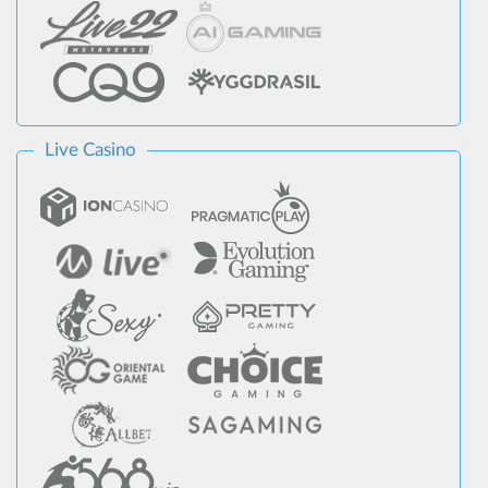
Live Casino