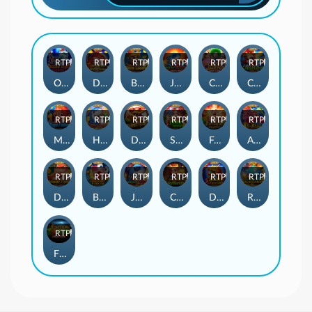
RTP
85%
RTP
87%
RTP
81%
RTP
85%
RTP
88%
RTP
93%
Ocean King Jackpot
Dragon Fortune
Boom Legend
Jackpot Fishing 2
Circus Jackpot
Crazy Hunter
RTP
79%
RTP
86%
RTP
81%
RTP
86%
RTP
92%
RTP
84%
Mega Fishing
Happy Fishing
Dinosaur Tycoon II
Secret Treasure
Fortune King Jackpot
All-star Fishing
RTP
83%
RTP
83%
RTP
82%
RTP
84%
RTP
80%
RTP
79%
Dinosaur Tycoon
Bombing Fishing
Jackpot Fishing
Crazy Hunter 2
Dragon Treasure
Royal Fishing
RTP
80%
FORTUNE ZOMBIE