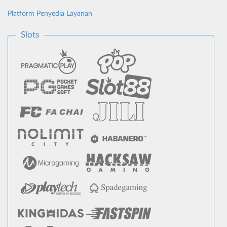
Platform Penyedia Layanan
Slots