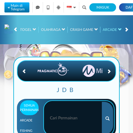
Main di
MASUK
DAF
Telegram
RACE
TOGEL
OLAHRAGA
CRASH GAME
ARCADE
PO
JDB
SEMUA
PERMAINAN
ARCADE
FISHING