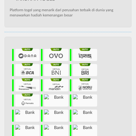
Platform togel yang menarik dari perusahan terbaik di dunia yang
menawarkan hadiah kemenangan besar