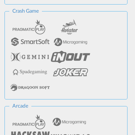
Crash Game
Arcade