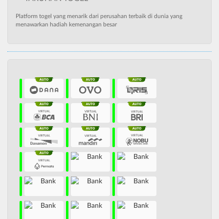
Platform togel yang menarik dari perusahan terbaik di dunia yang
menawarkan hadiah kemenangan besar