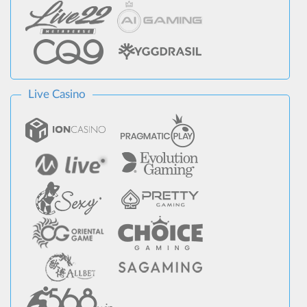
Live Casino