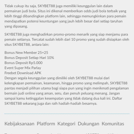
Tidak cukup itu saja, SKYBET88 juga memiliki keunggulan lain dalam
permainan judi bola. Situs ini dikenal memberikan odds judi bola terbaik yang
lebih tinggi dibandingkan platform lain, sehingga memungkinkan para pemain
mendapatkan potensi keuntungan yang jauh lebih besar dari setiap taruhan
yang dipasang.
SKYBET88 juga menghadirkan promo-promo menarik yang siap menjamu para
pemain setianya. Tercatat sudah lebih dari 10 promo yang sudah disiapkan oleh
situs SKYBET88, antara lain:
Bonus New Member 25+25
Bonus Deposit Setiap Hari 10%
Bonus Deposit Rp5.000
Event Super Mix Parlay
Freebet Download APK
Dengan segala keunggulan yang dimiliki oleh SKYBET88 mulai dari
kelengkapan permainan, keamanan, hingga promo yang melimpah, SKYBET88
pantas menjadi pilihan utama bagi siapa pun yang ingin menikmati pengalaman
bermain judi online yang aman, seru, dan penuh peluang menang. Jangan
sampai kamu ketinggalan kesempatan yang tidak datang dua kali ini. Daftar
SKYBET88 sekarang juga dan raih hadiah-hadiah besarnya.
Kebijaksanaan
Platform
Kategori
Dukungan
Komunitas