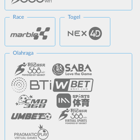
Race
Togel
Olahraga