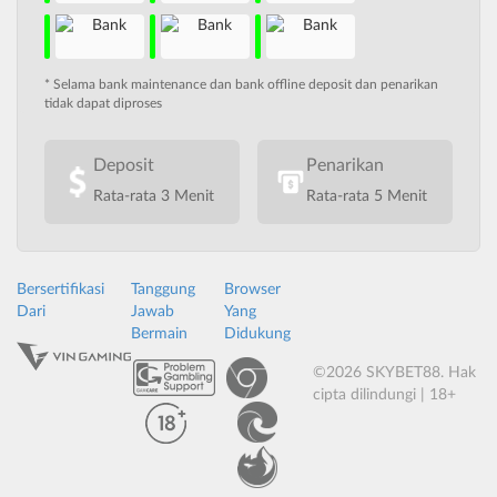
* Selama bank maintenance dan bank offline deposit dan penarikan
tidak dapat diproses
Deposit
Penarikan
Rata-rata 3 Menit
Rata-rata 5 Menit
Bersertifikasi
Tanggung
Browser
Dari
Jawab
Yang
Bermain
Didukung
©2026 SKYBET88. Hak
cipta dilindungi | 18+