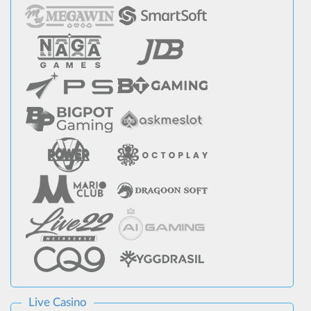
Live Casino