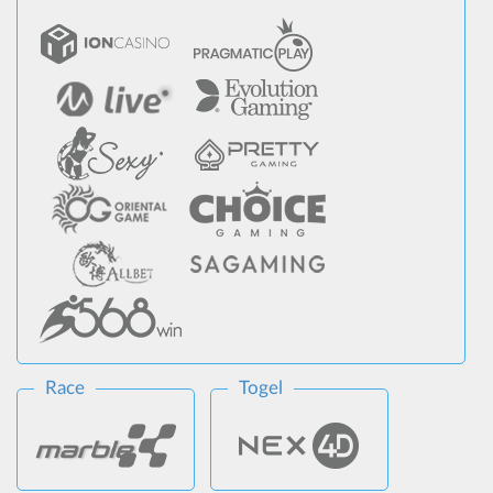
Race
Togel