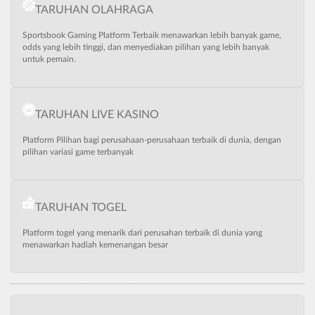
TARUHAN OLAHRAGA
Sportsbook Gaming Platform Terbaik menawarkan lebih banyak game,
odds yang lebih tinggi, dan menyediakan pilihan yang lebih banyak
untuk pemain.
TARUHAN LIVE KASINO
Platform Pilihan bagi perusahaan-perusahaan terbaik di dunia, dengan
pilihan variasi game terbanyak
TARUHAN TOGEL
Platform togel yang menarik dari perusahan terbaik di dunia yang
menawarkan hadiah kemenangan besar