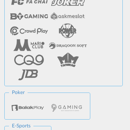
Poker
E-Sports