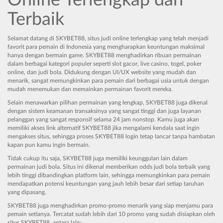
Online Terlengkap dan
Terbaik
Selamat datang di SKYBET88, situs judi online terlengkap yang telah menjadi
favorit para pemain di Indonesia yang mengharapkan keuntungan maksimal
hanya dengan bermain game. SKYBET88 menghadirkan ribuan permainan
dalam berbagai kategori populer seperti slot gacor, live casino, togel, poker
online, dan judi bola. Didukung dengan UI/UX website yang mudah dan
menarik, sangat memungkinkan para pemain dari berbagai usia untuk dengan
mudah menemukan dan memainkan permainan favorit mereka.
Selain menawarkan pilihan permainan yang lengkap, SKYBET88 juga dikenal
dengan sistem keamanan transaksinya yang sangat tinggi dan juga layanan
pelanggan yang sangat responsif selama 24 jam nonstop. Kamu juga akan
memiliki akses link alternatif SKYBET88 jika mengalami kendala saat ingin
mengakses situs, sehingga proses SKYBET88 login tetap lancar tanpa hambatan
kapan pun kamu ingin bermain.
Tidak cukup itu saja, SKYBET88 juga memiliki keunggulan lain dalam
permainan judi bola. Situs ini dikenal memberikan odds judi bola terbaik yang
lebih tinggi dibandingkan platform lain, sehingga memungkinkan para pemain
mendapatkan potensi keuntungan yang jauh lebih besar dari setiap taruhan
yang dipasang.
SKYBET88 juga menghadirkan promo-promo menarik yang siap menjamu para
pemain setianya. Tercatat sudah lebih dari 10 promo yang sudah disiapkan oleh
situs SKYBET88, antara lain: