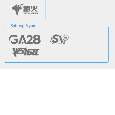
Sabung Ayam