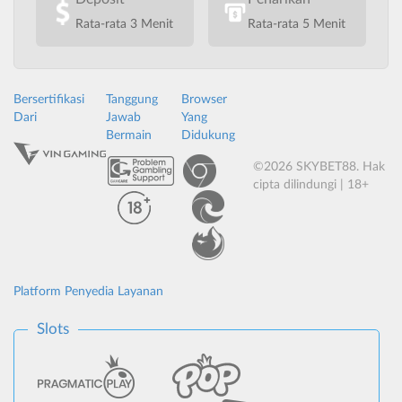
Rata-rata 3 Menit
Rata-rata 5 Menit
Bersertifikasi
Tanggung
Browser
Dari
Jawab
Yang
Bermain
Didukung
©2026 SKYBET88. Hak
cipta dilindungi | 18+
Platform Penyedia Layanan
Slots