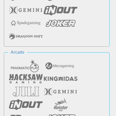
Arcade