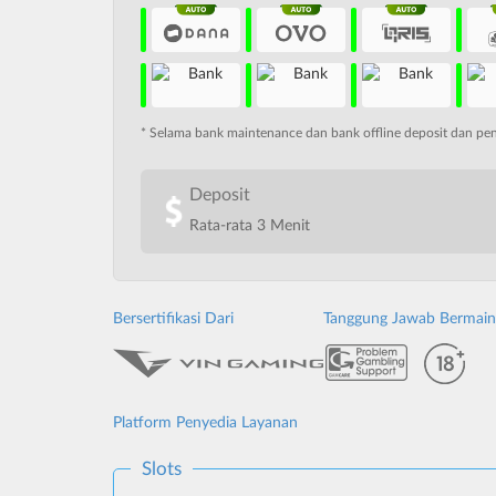
* Selama bank maintenance dan bank offline deposit dan pen
Deposit
Rata-rata 3 Menit
Bersertifikasi Dari
Tanggung Jawab Bermain
Platform Penyedia Layanan
Slots