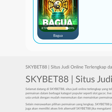
RTP
89%
Bagua
SKYBET88 | Situs Judi Online Terlengkap da
SKYBET88 | Situs Judi
Selamat datang di SKYBET88, situs judi online terlengkap yang
permainan dalam berbagai kategori populer seperti slot gacor, l
usia untuk dengan mudah menemukan dan memainkan permainan 
Selain menawarkan pilihan permainan yang lengkap, SKYBET88 jug
juga akan memiliki akses link alternatif SKYBET88 jika mengalam