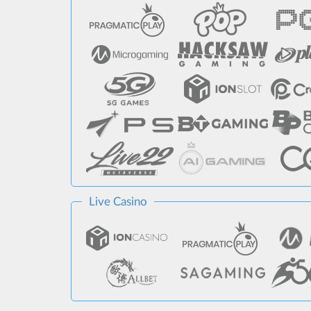
Live Casino