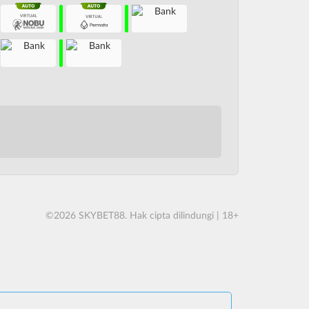
©2026 SKYBET88. Hak cipta dilindungi | 18+