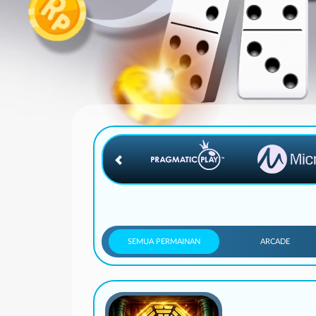
SEMUA PERMAINAN
ARCADE