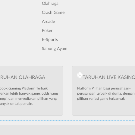
Olahraga
Crash Game
Arcade
Poker
E-Sports
Sabung Ayam
ARUHAN OLAHRAGA
TARUHAN LIVE KASIN
book Gaming Platform Terbaik
Platform Pilihan bagi perusahaan-
rkan lebih banyak game, odds yang
perusahaan terbaik di dunia, dengan
tinggi, dan menyediakan pilihan yang
pilihan variasi game terbanyak
banyak untuk pemain.