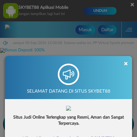
×
SKYBET88 Aplikasi Mobile
UNDUH
Jangan tampilkan lagi hari ini
Masuk
Daftar
15.00.00 sampai 30-Sep-2026 15.00.00. Selama waktu ini, PP Virtual Sports permain
×
SELAMAT DATANG DI SITUS SKYBET88
JACKPOT
PLAY
Situs Judi Online Terlengkap yang Resmi, Aman dan Sangat
IDR
12,673,854,412
Terpercaya.