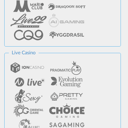
Live Casino