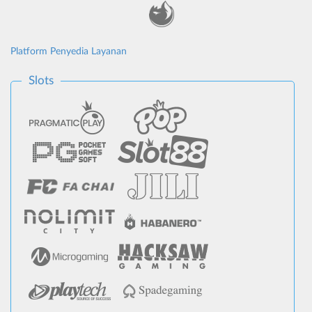
Platform Penyedia Layanan
Slots