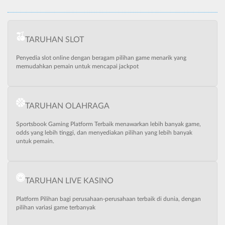
TARUHAN SLOT
Penyedia slot online dengan beragam pilihan game menarik yang
memudahkan pemain untuk mencapai jackpot
TARUHAN OLAHRAGA
Sportsbook Gaming Platform Terbaik menawarkan lebih banyak game,
odds yang lebih tinggi, dan menyediakan pilihan yang lebih banyak
untuk pemain.
TARUHAN LIVE KASINO
Platform Pilihan bagi perusahaan-perusahaan terbaik di dunia, dengan
pilihan variasi game terbanyak