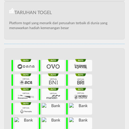
TARUHAN TOGEL
Platform togel yang menarik dari perusahan terbaik di dunia yang
menawarkan hadiah kemenangan besar