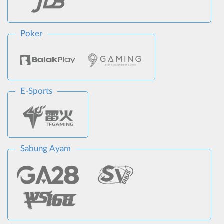
Poker
E-Sports
Sabung Ayam