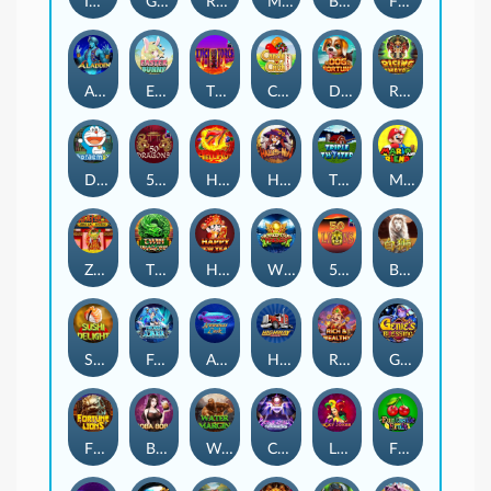
ICELAND
GOD OF WEALTH
Red Chilli
MARIO GOLF
BOY KING
FORTUNE DRAGON 88
Aladdin Wishes
EASTER BUNNY
TIKI TORCH
CANDY CRUSH
DOG FORTUNE
Rising Maya
Doraemon
50 DRAGONS
HELL HOT 100
HALLOWIN
TRIPLE TWISTER
MARIO AND FRIENDS
ZHAO CAI JIN BAO
TWIN DRAGON
HAPPY NEW YEAR
WORLD CUP FRENZY
50 LIONS
BAI SHI
SUSHI DELIGHT
Frozen Joker
AROWANAS LUCK
HIGHWAY KING
RICH AND WEALTHY
Genies Blessing
FORTUNE LIONS
BOBA BOBA
WATER MARGIN
Celestial Goddess
LUCKY JOKER 5
FUNTASTIC FRUIT