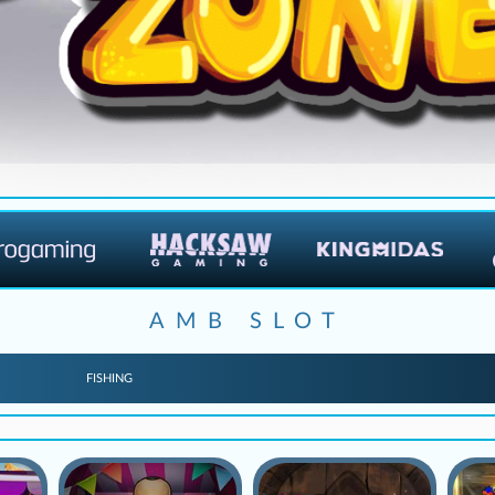
AMB SLOT
FISHING