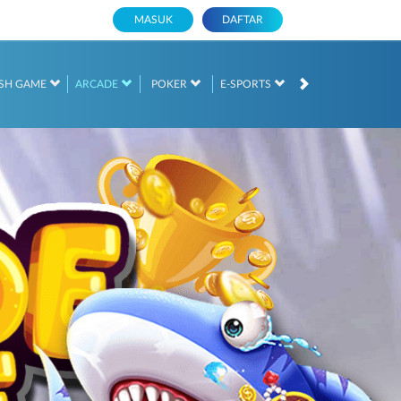
MASUK
DAFTAR
SH GAME
ARCADE
POKER
E-SPORTS
SABUNG AYAM