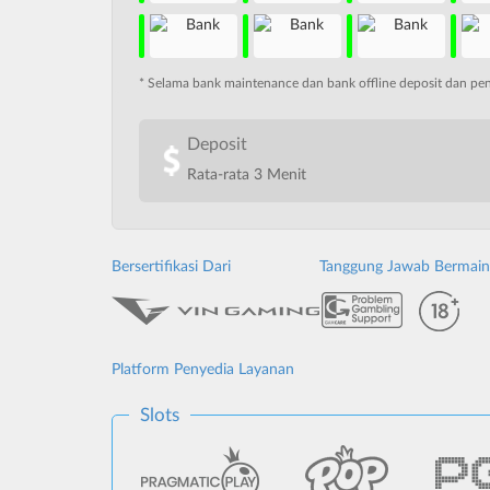
* Selama bank maintenance dan bank offline deposit dan pen
Deposit
Rata-rata 3 Menit
Bersertifikasi Dari
Tanggung Jawab Bermain
Platform Penyedia Layanan
Slots