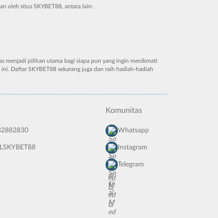
n oleh situs SKYBET88, antara lain:
 menjadi pilihan utama bagi siapa pun yang ingin menikmati
ini. Daftar SKYBET88 sekarang juga dan raih hadiah-hadiah
Komunitas
82882830
Whatsapp
ALSKYBET88
Instagram
Telegram