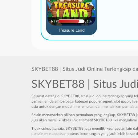
RTP
81%
Treasure Land
SKYBET88 | Situs Judi Online Terlengkap da
SKYBET88 | Situs Judi
Selamat datang di SKYBET88, situs judi online terlengkap yang
permainan dalam berbagai kategori populer seperti slot gacor, l
usia untuk dengan mudah menemukan dan memainkan permainan 
Selain menawarkan pilihan permainan yang lengkap, SKYBET88 jug
juga akan memiliki akses link alternatif SKYBET88 jika mengalam
Tidak cukup itu saja, SKYBET88 juga memiliki keunggulan lain dal
pemain mendapatkan potensi keuntungan yang jauh lebih besar da