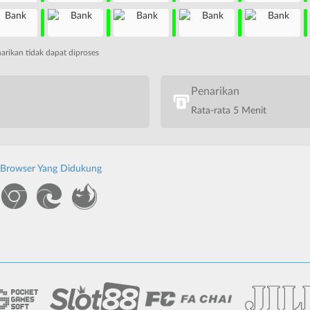
arikan tidak dapat diproses
Penarikan
Rata-rata 5 Menit
Browser Yang Didukung