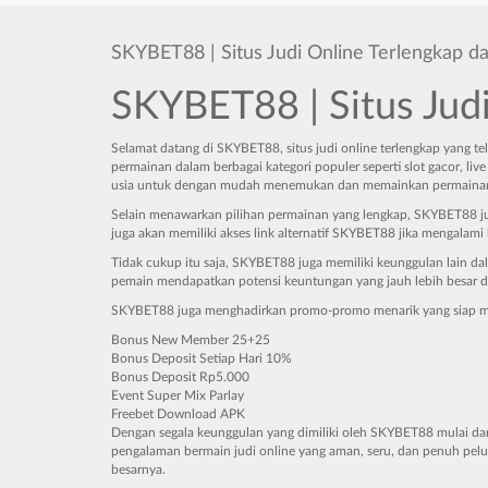
SKYBET88 | Situs Judi Online Terlengkap da
SKYBET88 | Situs Judi
Selamat datang di SKYBET88, situs judi online terlengkap yang
permainan dalam berbagai kategori populer seperti slot gacor, l
usia untuk dengan mudah menemukan dan memainkan permainan 
Selain menawarkan pilihan permainan yang lengkap, SKYBET88 jug
juga akan memiliki akses link alternatif SKYBET88 jika mengalam
Tidak cukup itu saja, SKYBET88 juga memiliki keunggulan lain dal
pemain mendapatkan potensi keuntungan yang jauh lebih besar da
SKYBET88 juga menghadirkan promo-promo menarik yang siap menj
Bonus New Member 25+25
Bonus Deposit Setiap Hari 10%
Bonus Deposit Rp5.000
Event Super Mix Parlay
Freebet Download APK
Dengan segala keunggulan yang dimiliki oleh SKYBET88 mulai da
pengalaman bermain judi online yang aman, seru, dan penuh pelu
besarnya.