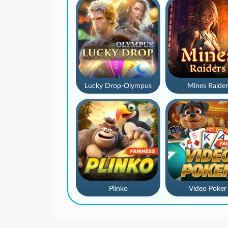
Lucky Drop-Olympus
Mines Raider
Plinko
Video Poker