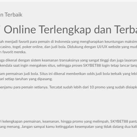
n Terbaik
 Online Terlengkap dan Terb
 telah menjadi favorit para pemain di Indonesia yang mengharapkan keuntungan mak
ive casino, togel, poker online, dan judi bola. Didukung dengan UI/UX website yang 
favorit mereka.
a dikenal dengan sistem keamanan transaksinya yang sangat tinggi dan juga layana
i kendala saat ingin mengakses situs, sehingga proses SKYBET88 login tetap lancar 
am permainan judi bola. Situs ini dikenal memberikan odds judi bola terbaik yang le
ri setiap taruhan yang dipasang.
amu para pemain setianya. Tercatat sudah lebih dari 10 promo yang sudah disiapka
ri kelengkapan permainan, keamanan, hingga promo yang melimpah, SKYBET88 pantas
ang menang. Jangan sampai kamu ketinggalan kesempatan yang tidak datang dua kali 