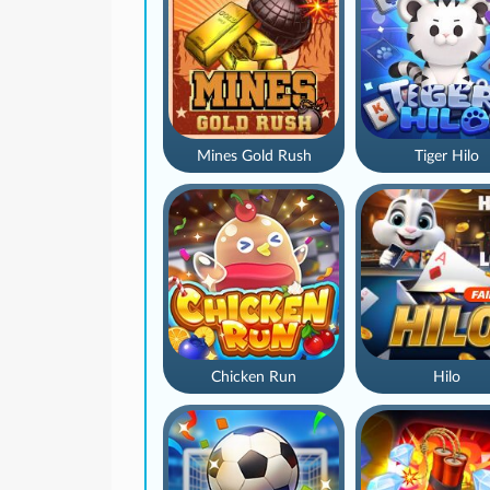
Mines Gold Rush
Tiger Hilo
Chicken Run
Hilo