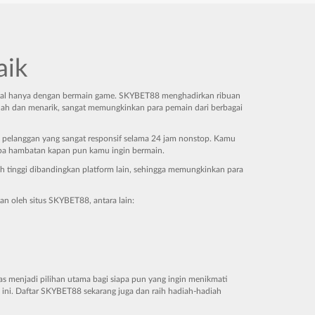
aik
simal hanya dengan bermain game. SKYBET88 menghadirkan ribuan
mudah dan menarik, sangat memungkinkan para pemain dari berbagai
n pelanggan yang sangat responsif selama 24 jam nonstop. Kamu
tanpa hambatan kapan pun kamu ingin bermain.
bih tinggi dibandingkan platform lain, sehingga memungkinkan para
n oleh situs SKYBET88, antara lain:
 menjadi pilihan utama bagi siapa pun yang ingin menikmati
ini. Daftar SKYBET88 sekarang juga dan raih hadiah-hadiah