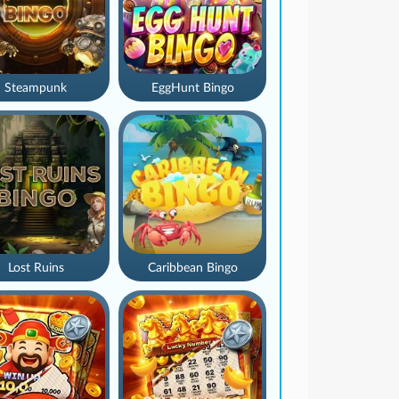
Steampunk
EggHunt Bingo
Lost Ruins
Caribbean Bingo