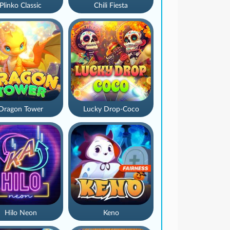
Plinko Classic
Chili Fiesta
Dragon Tower
Lucky Drop-Coco
Hilo Neon
Keno