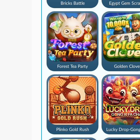
Bricks Battle
Egypt Gem Scra
Forest Tea Party
Golden Clove
Plinko Gold Rush