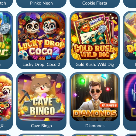
tch
Plinko Neon
Cookie Fiesta
r
Lucky Drop: Coco 2
Gold Rush: Wild Dig
Lucky Drop-GongXiFaChai
Cave Bingo
Diamonds