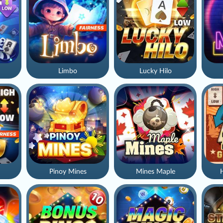
Limbo
Lucky Hilo
Pinoy Mines
Mines Maple