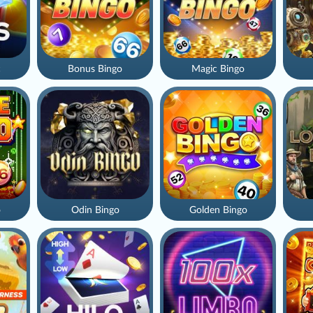
c
Bonus Bingo
Magic Bingo
o
Odin Bingo
Golden Bingo