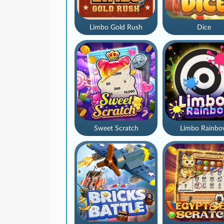
Limbo Gold Rush
Dice
Sweet Scratch
Limbo Rainb